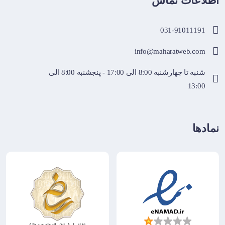
اطلاعات تماس
031-91011191
info@maharatweb.com
شنبه تا چهارشنبه 8:00 الی 17:00 - پنجشنبه 8:00 الی
13:00
نمادها