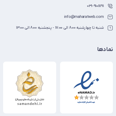
031-91011191
info@maharatweb.com
شنبه تا چهارشنبه 8:00 الی 17:00 - پنجشنبه 8:00 الی 13:00
نمادها