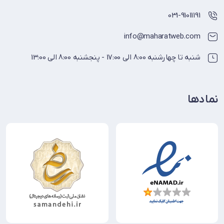
031-91011191
info@maharatweb.com
شنبه تا چهارشنبه 8:00 الی 17:00 - پنجشنبه 8:00 الی 13:00
نمادها