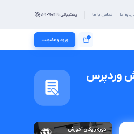
رباره ما
تماس با ما
پشتیبانی:
031-91011191
0
ورود و عضویت
یش وردپرس
دوره رایگان آموزش