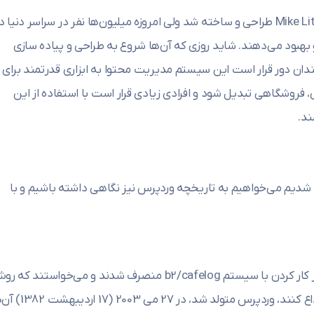
وردپرس در ابتدا توسط Matt Mullenweg و Mike Little طراحی و ساخته شد ولی امروزه میلیون‌ها نفر در سراسر دنیا 
 بهبود می‌دهند. شاید روزی که آن‌ها شروع به طراحی و پیاده سازی
ندان دور قرار است این سیستم مدیریت محتوا به ابزاری قدرتمند برای
روشگاهی‌ تبدیل شود و افرادی زیادی قرار است با استفاده از این
د.
 شدیم می‌خواهیم به تاریخچه وردپرس نیز نگاهی داشته باشیم و با
پس از اینکه Matt Mullenweg و Mike Little از کار کردن با سیستم b2/cafelog منصرف شدند و می‌خواستند ک
جدیدی را برای ساخت وب سایت‌ها ساخته و ابداع کنند، وردپرس متولد شد، در 7