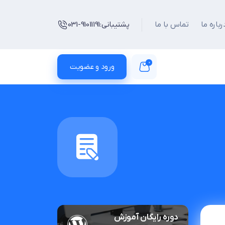
رباره ما
تماس با ما
پشتیبانی:
031-91011191
0
ورود و عضویت
دوره رایگان آموزش