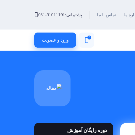
اره ما
تماس با ما
پشتیبانی:
031-91011191
0
ورود و عضویت
دوره رایگان آموزش