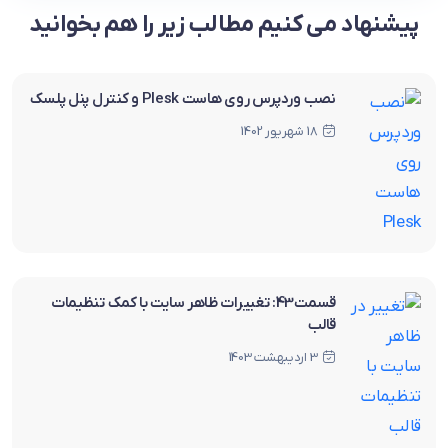
پیشنهاد می کنیم مطالب زیر را هم بخوانید
نصب وردپرس روی هاست Plesk و کنترل پنل پلسک
18 شهریور 1402
قسمت43: تغییرات ظاهر سایت با کمک تنظیمات
قالب
3 اردیبهشت 1403