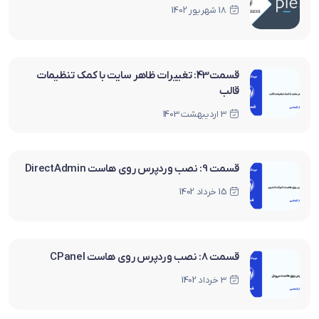
18 شهریور 1402
قسمت43: تغییرات ظاهر سایت با کمک تنظیمات
قالب
3 اردیبهشت 1403
قسمت 9: نصب وردپرس روی هاست DirectAdmin
15 خرداد 1402
قسمت 8: نصب وردپرس روی هاست CPanel
3 خرداد 1402