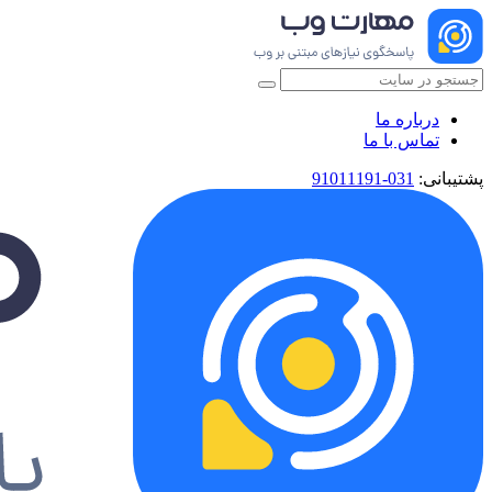
درباره ما
تماس با ما
پشتیبانی:
031-91011191