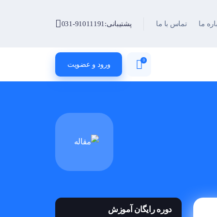
اره ما
تماس با ما
پشتیبانی:
031-91011191
0
ورود و عضویت
دوره رایگان آموزش