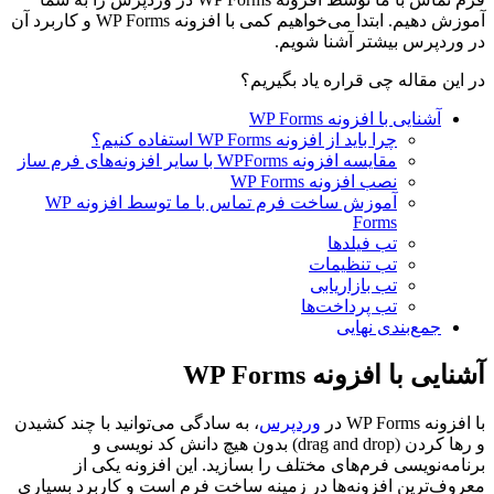
آموزش دهیم. ابتدا می‌خواهیم کمی با افزونه WP Forms و کاربرد آن
در وردپرس بیشتر آشنا شویم.
در این مقاله چی قراره یاد بگیریم؟
آشنایی با افزونه WP Forms
چرا باید از افزونه WP Forms استفاده کنیم؟
مقایسه افزونه WPForms با سایر افزونه‌های فرم ساز
نصب افزونه WP Forms
آموزش ساخت فرم تماس با ما توسط افزونه WP
Forms
تب فیلدها
تب تنظیمات
تب بازاریابی
تب پرداخت‌ها
جمع‌بندی نهایی
آشنایی با افزونه WP Forms
با افزونه WP Forms در
وردپرس
، به سادگی می‌توانید با چند کشیدن
و رها کردن (drag and drop) بدون هیچ دانش کد نویسی و
برنامه‌نویسی فرم‌های مختلف را بسازید. این افزونه یکی از
معروف‌ترین افزونه‌ها در زمینه ساخت فرم است و کاربرد بسیاری