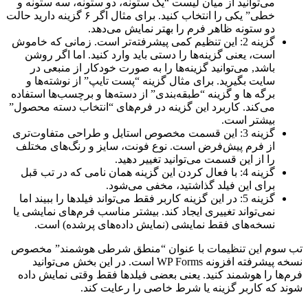
می‌توانید از میان لیست “یک ستونه، دو ستونه، سه ستونه و
خطی” یکی را انتخاب کنید. برای مثال اگر ۶ گزینه دارید حالت
دو ستونه ظاهر فرم را بهتر نمایش می‌دهد.
گزینه 2: این تنظیم کمی پیشرفته‌تر است. زمانی که خاموش
است، یعنی گزینه‌ها را دستی باید وارد کنید. اما اگر روشن
باشد, می‌توانید گزینه‌ها را به صورت خودکار از منبعی در
سایت بگیرید. برای مثال گزینه “پست تایپ” از نوشته‌ها و
برگه ها و گزینه “طبقه‌بندی” از دسته‌ها و برچسب‌ها استفاده
می‌کند. کاربرد این گزینه در فرم‌های “انتخاب دسته محصول”
بیشتر است.
گزینه 3: این قسمت مخصوص استایل و طراحی متفاوت‌تری
از فرم پیش‌فرض است. نوع فونت، سایز و رنگ‌های مختلف
را از این قسمت می‌توانید تغییر دهید.
گزینه 4: با فعال کردن این گزینه همان نامی که در تب قبل
برای این فیلد گذاشتید، مخفی می‌شود.
گزینه 5: در این گزینه کاربر فقط می‌تواند فیلدها را ببیند اما
نمی‌تواند تغییری ایجاد کند. بیشتر مناسب فرم‌های نمایشی یا
نسخه‌های فقط‌ نمایشی (نمایش داده‌های پرشده) است.
تب سوم این تنظیمات با عنوان “منطق شرطی هوشمند” مخصوص
نسخه پیشرفته افزونه WP Forms است. در این بخش می‌توانید
فرم‌ها را هوشمند کنید. یعنی بعضی فیلدها فقط وقتی نمایش داده
شوند که کاربر گزینه یا شرط خاصی را رعایت کند.