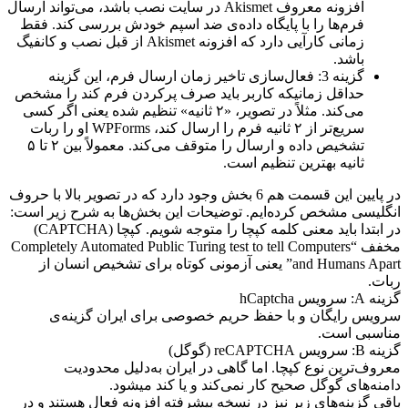
افزونه معروف Akismet در سایت نصب باشد، می‌تواند ارسال
فرم‌ها را با پایگاه داده‌ی ضد اسپم خودش بررسی کند. فقط
زمانی کارآیی دارد که افزونه Akismet از قبل نصب و کانفیگ
باشد.
گزینه 3: فعال‌سازی تاخیر زمان ارسال فرم، این گزینه
حداقل زمانیکه کاربر باید صرف پرکردن فرم کند را مشخص
می‌کند. مثلاً در تصویر، «۲ ثانیه» تنظیم شده یعنی اگر کسی
سریع‌تر از ۲ ثانیه فرم را ارسال کند، WPForms او را ربات
تشخیص داده و ارسال را متوقف می‌کند. معمولاً بین ۲ تا ۵
ثانیه بهترین تنظیم است.
در پایین این قسمت هم 6 بخش وجود دارد که در تصویر بالا با حروف
انگلیسی مشخص کرده‌ایم. توضیحات این بخش‌ها به شرح زیر است:
در ابتدا باید معنی کلمه کپچا را متوجه شویم. کپچا (CAPTCHA)
مخفف “Completely Automated Public Turing test to tell Computers
and Humans Apart” یعنی آزمونی کوتاه برای تشخیص انسان از
ربات.
گزینه A: سرویس hCaptcha
سرویس رایگان و با حفظ حریم خصوصی برای ایران گزینه‌ی
مناسبی است.
گزینه B: سرویس reCAPTCHA (گوگل)
معروف‌ترین نوع کپچا. اما گاهی در ایران به‌دلیل محدودیت
دامنه‌های گوگل صحیح کار نمی‌کند و یا کند می‎شود.
باقی گزینه‌های زیر نیز در نسخه پیشرفته افزونه فعال هستند و در