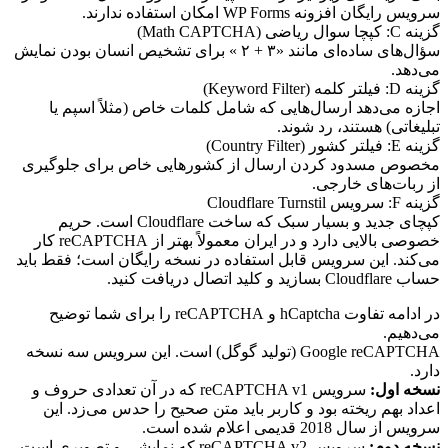
سرویس رایگان افزونه WP Forms امکان استفاده ندارند.
گزینه C: کپچا سوال ریاضی (Math CAPTCHA)
سؤال‌های ساده‌ای مانند «۳ + ۲ » برای تشخیص انسان بودن نمایش
می‌دهد.
گزینه D: فیلتر کلمه (Keyword Filter)
اجازه می‌دهد ارسال‌هایی که شامل کلمات خاص (مثلاً اسپم یا
تبلیغاتی) هستند، رد شوند.
گزینه E: فیلتر کشور (Country Filter)
مخصوص مسدود کردن ارسال از کشورهایی خاص برای جلوگیری
از ربات‌های خارجی.
گزینه F: سرویس Cloudflare Turnstil
کپچای جدید و بسیار سبک که ساخت Cloudflare است. حریم
خصوصی بالایی دارد و در ایران معمولاً بهتر از reCAPTCHA کار
می‌کند. این سرویس قابل استفاده در نسخه رایگان است؛ فقط باید
حساب Cloudflare بسازید و کلید اتصال دریافت کنید.
در ادامه تفاوت hCaptcha و reCAPTCHA را برای شما توضیح
می‌دهیم.
Google reCAPTCHA (تولید گوگل) است. این سرویس سه نسخه
دارد.
نسخه اول:
سرویس reCAPTCHA v1 که در آن تعدادی حروف و
اعداد بهم ریخته بود و کاربر باید متن صحیح را حدس می‌زد. این
سرویس از سال 2018 قدیمی اعلام شده است.
نسخه دوم:
سرویس reCAPTCHA v2 که نمایشی و تصویری است.