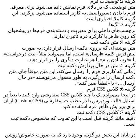
گزینه 2: توضیحات فرم
متن توضیحی که در بالای فرم نمایش داده می‌شود. برای معرفی
فرم یا دادن دستورالعمل به کاربر استفاده می‌شود. پرکردن این
گزینه کاملا اختیاری است.
گزینه 3: تگ‌ها
برچسب‌های داخلی برای مدیریت و دسته‌بندی فرم‌ها در پیشخوان
که روی ظاهر یا کارکرد فرم تأثیری ندارند.
گزینه 4: متن دکمه ثبت
متن نوشته‌ای که برروی دکمه ارسال قرار دارد. به صورت
پیش‌فرض کلمه «ارسال» است، اما می‌توانید مثلاً «ثبت درخواست»
یا «فرستادن پیام» یا هر عبارت دیگری را نیز قرار دهید.
گزینه 5: متن در حال پردازش دکمه ثبت
زمانی که کاربری فرم را ارسال می‌کند، این متن موقتاً جای متن
دکمه ارسال را می‌گیرد. به طور معمول می‌نویسند «در حال
ارسال…» یا «لطفاً صبر کنید».
گزینه 6: کلاس CSS فرم
در اینجا می‌توانید یک یا چند کلاس CSS سفارشی وارد کنید تا بعداً در
استایل قالب وردپرس یا در تنظیمات سفارشی (Custom CSS) از آن
برای ویرایش ظاهر فرم استفاده کنید.
گزینه 7: کلاس CSS دکمه ثبت
دقیقا مانند گزینه قبل است با این تفاوت که مخصوص دکمه ثبت
است.
در پایان این بخش دو گزینه وجود دارد که به صورت خاموش/روشن