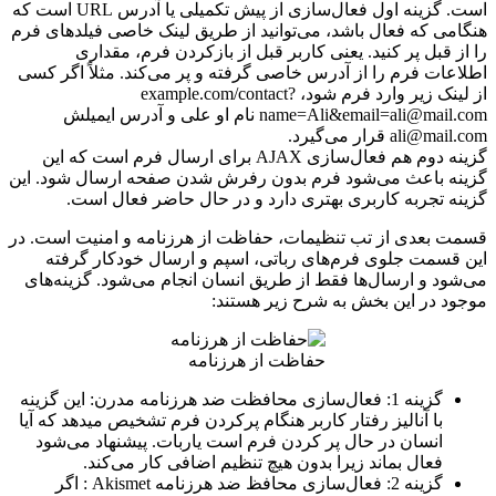
است. گزینه اول فعال‌سازی از پیش تکمیلی یا آدرس URL است که
هنگامی که فعال باشد، می‌توانید از طریق لینک خاصی فیلدهای فرم
را از قبل پر کنید. یعنی کاربر قبل از بازکردن فرم، مقداری
اطلاعات فرم را از آدرس خاصی گرفته و پر می‌کند. مثلاً اگر کسی
از لینک زیر وارد فرم شود، example.com/contact?
name=Ali&email=ali@mail.com نام او علی و آدرس ایمیلش
ali@mail.com قرار می‌گیرد.
گزینه دوم هم فعال‌سازی AJAX برای ارسال فرم است که این
گزینه باعث می‌شود فرم بدون رفرش‌ شدن صفحه ارسال شود. این
گزینه تجربه کاربری بهتری دارد و در حال حاضر فعال است.
قسمت بعدی از تب تنظیمات، حفاظت از هرزنامه و امنیت است. در
این قسمت جلوی فرم‌های رباتی، اسپم و ارسال خودکار گرفته
می‌شود و ارسال‌ها فقط از طریق انسان انجام می‌شود. گزینه‌های
موجود در این بخش به شرح زیر هستند:
حفاظت از هرزنامه
گزینه 1: فعال‌سازی محافظت ضد هرزنامه مدرن: این گزینه
با آنالیز رفتار کاربر هنگام پرکردن فرم تشخیص میدهد که آیا
انسان در حال پر کردن فرم است یاربات. پیشنهاد می‌شود
فعال بماند زیرا بدون هیچ تنظیم اضافی کار می‌کند.
گزینه 2: فعال‌سازی محافظ ضد هرزنامه Akismet : اگر