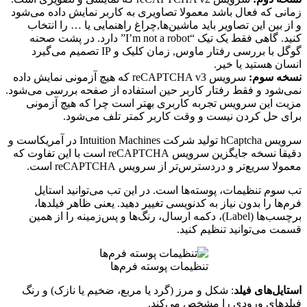
زمانی که فعال باشد معمولا تصاویری به کاربر نمایش داده می‌شود
و از بین این تصاویر باید ماشین‌ها,چراغ راهنمایی یا … را انتخاب
کنید. گاهی فقط یک تیک “I’m not a robot” دارد. در پشت صحنه
گوگل با بررسی رفتار ماوس, زمان کلیک و IP تصمیم می‌گیرد
انسان هستید یا خیر.
نسخه سوم:
سرویس reCAPTCHA v3 که هیچ آزمونی نمایش داده
نمی‌شود و فقط رفتار کاربر حین استفاده از صفحه بررسی می‌شود.
مزیت این سرویس تجربه کاربری بهتر است چرا که هیچ آزمونی
برای حل کردن نیست و وقت کاربر کمتر تلف می‌شود.
سرویس hCaptcha تولید شرکت Intuition Machines در آمریکاست و
دقیقا نسخه جایگزین سرویس reCAPTCHA است با این تفاوت که
معمولا سریع‌تر و دردسترس‌تر از سرویس reCAPTCHA است.
تب سوم تنظیمات، پوسته‌ها است. در این تب می‌توانید استایل
فرم‌ها را بدون نیاز به کدنویسی تغییر دهید. یعنی ظاهر فیلدها،
برچسب‌ها (Label)، دکمه ارسال، رنگ‌ها و پس‌زمینه را از همین‌
قسمت می‎‌توانید تنظیم کنید.
تنظیمات پوسته فرم‌ها
استایل‌های فیلد
: شکل و مرز (گرد یا مربع، ضخیم یا نازک) و رنگ
فیلدهای ورودی را مشخص می‌کند.