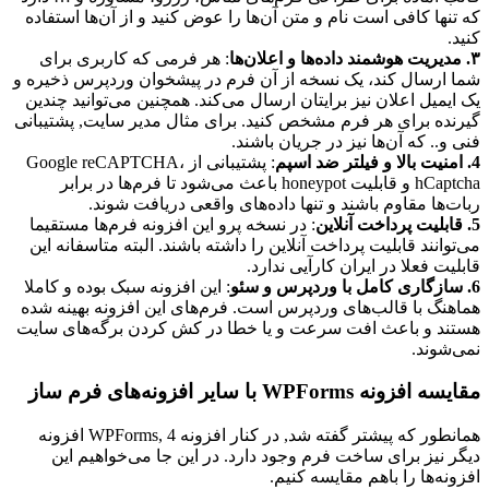
که تنها کافی است نام و متن آن‌ها را عوض کنید و از آن‌ها استفاده
کنید.
۳. مدیریت هوشمند داده‌ها و اعلان‌ها
: هر فرمی که کاربری برای
شما ارسال کند، یک نسخه از آن فرم در پیشخوان وردپرس ذخیره و
یک ایمیل اعلان نیز برایتان ارسال می‌کند. همچنین می‌توانید چندین
گیرنده برای هر فرم مشخص کنید. برای مثال مدیر سایت, پشتیبانی
فنی و.. که آن‌ها نیز در جریان باشند.
4. امنیت بالا و فیلتر ضد اسپم
: پشتیبانی از Google reCAPTCHA،
hCaptcha و قابلیت honeypot باعث می‌شود تا فرم‌ها در برابر
ربات‌ها مقاوم باشند و تنها داده‌های واقعی دریافت شوند.
5. قابلیت پرداخت آنلاین
: در نسخه پرو این افزونه فرم‌ها مستقیما
می‌توانند قابلیت پرداخت آنلاین را داشته باشند. البته متاسفانه این
قابلیت فعلا در ایران کارآیی ندارد.
6. سازگاری کامل با وردپرس و سئو
: این افزونه سبک بوده و کاملا
هماهنگ با قالب‌های وردپرس است. فرم‌های این افزونه بهینه شده
هستند و باعث افت سرعت و یا خطا در کش کردن برگه‌های سایت
نمی‌شوند.
مقایسه افزونه WPForms با سایر افزونه‌های فرم ساز
همانطور که پیشتر گفته شد, در کنار افزونه WPForms, 4 افزونه
دیگر نیز برای ساخت فرم وجود دارد. در این جا می‌خواهیم این
افزونه‌ها را باهم مقایسه کنیم.