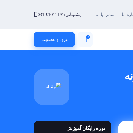
اره ما
تماس با ما
پشتیبانی:
031-91011191
0
ورود و عضویت
ه
دوره رایگان آموزش