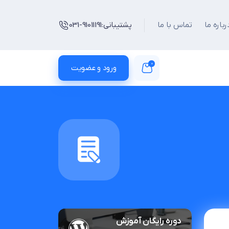
رباره ما
تماس با ما
پشتیبانی:
031-91011191
0
ورود و عضویت
دوره رایگان آموزش