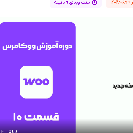
14
مدت ویدئو: 9 دقیقه