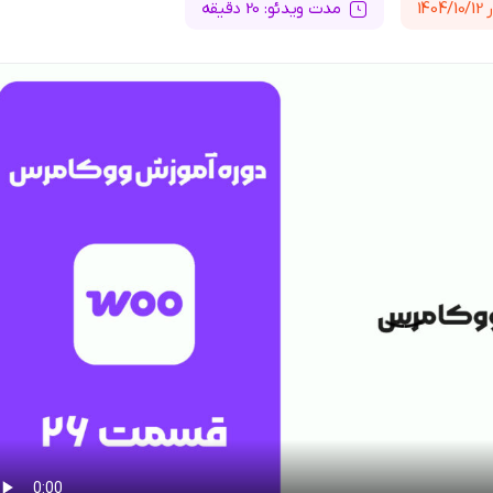
14
مدت ویدئو: 20 دقیقه