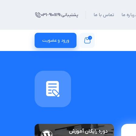
رباره ما
تماس با ما
پشتیبانی:
031-91011191
0
ورود و عضویت
دوره رایگان آموزش