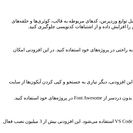
ه می‌دهد. این افزودنی شامل توابع وردپرس، کدهای مربوطه به قالب، کوئری‌ها و حلقه‌های
ا افزایش داده و از اشتباهات کدنویسی جلوگیری کنید.
مین افزودنی VS Code مربوط به فونت آیکون Font Awesome است که با نصب آن روی VS Code می‌توانید از آیکون‌های Font Awesome به راحتی در پروژه‌های خود استفاده کنید. در این افزودنی امکان
Font Awesom را ایجاد می‌کند که شما می‌توانید به‌سادگی از آن‌ها در HTML یا CSS استفاده کنید. با این افزودنی، دیگر نیازی به جستجو و کپی کردن آیکون‌ها از سایت
آخرین افزودنی که در VS Code می‌خواهیم به معرفی آن بپردازیم، افزودنی Image Preview است که از آن برای مشاهده تصویر در نرم افزار VS Code استفاده می‌شود. این افزودنی بیش از 3 میلیون نصب فعال