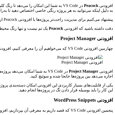
افزودنی
Peacock
به دلیل اینکه می‌توانید به هر پروژه رنگی خاصی اختصاص دهید تا به‌را
پیشنهاد می‌کنیم برای مدیریت راحت‌تر پروژه‌ها با افزودنی Peacock از رنگ سازمانی برندهایی که در حال انجام پروژه برای آن‌ها هستید استفاده کنید تا بتوانید راحت‌تر آن‌ها را از هم تشخیص دهید.
دقت داشته باشید که افزودنی
Peacock
یک تم نیست و تنها رنگ محیط کاری شما ر
افزودنی Project Manager
چهارمین افزودنی VS Code که می‌خواهیم آن را معرفی کنیم، افزودنی Project Manager است. این افزودنی دارای بیش از 5 میلیون نصب فعال است و از آن برای مدیریت پروژه در VS Code استفاده می‌شود.
افزودنی Project Manager
افزودنی
Project Manager
در VS Code به شما امکان می‌دهد
اجازه می‌دهد بین پروژه‌ها جابجا شده و سوئیچ کنید.
یکی از قابلیت‌های بسیار کاربردی این افزودنی امکان دسته‌بندی پروژه‌
این کار را باید بوسیله قرار دادن تگ در پروژه‌ها انجام دهید.
افزودنی WordPress Snippets
پنجمین افزودنی VS Code که قصد داریم به معرفی آن بپردازیم، افزودنی با نام