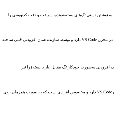
کند. این افزودنی بدون نیاز به نوشتن دستی تگ‌های بسته‌شونده، سرعت و دقت کدنویسی را
دومین افزودنی VS Code که قصد داریم به معرفی آن بپردازیم افزودنی Auto Rename Tag است. این افزودنی بیش از 20 میلیون نصب فعال در مخزن VS Code دارد و توسط سازنده همان افزودنی قبلی ساخته
د. اگر نام یک تگ را تغییر دهید، افزودنی به‌صورت خودکار تگ مقابل (باز یا بسته) را نیز
سومین افزودنی VS Code که می‌خواهیم به معرفی آن بپردازیم، افزودنی Peacock است. این افزودنی بیش از 3 میلیون نصب فعال در مخزن VS Code دارد و مخصوص افرادی است که به صورت همزمان روی